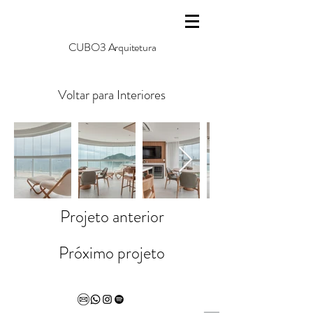
C U B O 3 A r q u i t e t u r a
Voltar para Interiores
Projeto anterior
Próximo projeto